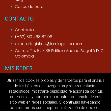
Casos de exito
CONTACTO
Contacto
(+57) 310 468 82 96
directorlogistico@lamlogistica.com
Carrera 11 #82 - 38 Edificio Andino Bogotá D. C.
Colombia
MIS REDES
Youtube
Utilizamos cookies propias y de terceros para el análisis
de tus hábitos de navegación y realizar estudios
LinkedIn
estadísticos, mostrarte publicidad relacionada con tus
preferencias y compartir o mostrar contenido de este
MI ACTIVIDAD
sitio web en redes sociales. Si continúas navegando,
consideramos que aceptas la utilización de cookies.
Aviso legal