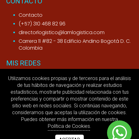
CONTACTO
Contacto
(+57) 310 468 82 96
directorlogistico@lamlogistica.com
Carrera 11 #82 - 38 Edificio Andino Bogotá D. C.
Colombia
MIS REDES
Youtube
Utilizamos cookies propias y de terceros para el análisis
de tus hábitos de navegación y realizar estudios
LinkedIn
estadísticos, mostrarte publicidad relacionada con tus
preferencias y compartir o mostrar contenido de este
MI ACTIVIDAD
sitio web en redes sociales. Si continúas navegando,
consideramos que aceptas la utilización de cookies.
Aviso legal
Puedes obtener más información en nuestra
Política de privacidad
Política de Cookies
.
Términos y condiciones