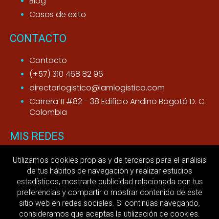
Blog
Casos de exito
CONTACTO
Contacto
(+57) 310 468 82 96
directorlogistico@lamlogistica.com
Carrera 11 #82 - 38 Edificio Andino Bogotá D. C.
Colombia
MIS REDES
Youtube
Utilizamos cookies propias y de terceros para el análisis
de tus hábitos de navegación y realizar estudios
LinkedIn
estadísticos, mostrarte publicidad relacionada con tus
preferencias y compartir o mostrar contenido de este
MI ACTIVIDAD
sitio web en redes sociales. Si continúas navegando,
consideramos que aceptas la utilización de cookies.
Aviso legal