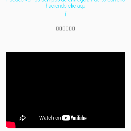
haciendo clic aqu
í
☝🏼☝🏼☝🏼