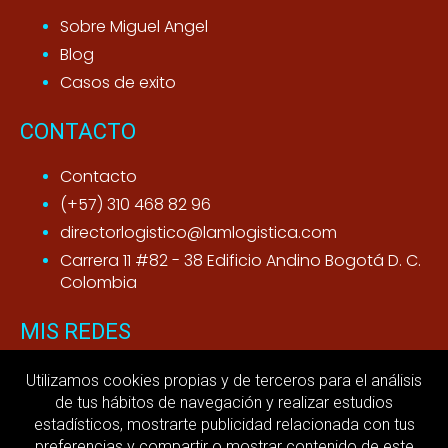
Sobre Miguel Angel
Blog
Casos de exito
CONTACTO
Contacto
(+57) 310 468 82 96
directorlogistico@lamlogistica.com
Carrera 11 #82 - 38 Edificio Andino Bogotá D. C.
Colombia
MIS REDES
Youtube
Utilizamos cookies propias y de terceros para el análisis
de tus hábitos de navegación y realizar estudios
LinkedIn
estadísticos, mostrarte publicidad relacionada con tus
preferencias y compartir o mostrar contenido de este